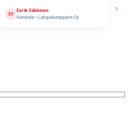
Eerik Säkkinen
ES
P
Kempele • Lämpökumppanit Oy