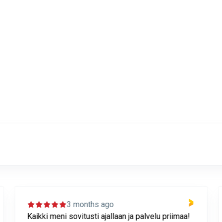
Tätä asiakkaamme meistä sanovat
3 months ago
Kaikki meni sovitusti ajallaan ja palvelu priimaa!